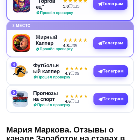
"Торгов
★★★★★
★★★★★
Телеграм
ец"
5.0
135
Прошёл проверку
3 МЕСТО
Жирный
★★★★★
★★★★★
Каппер
Телеграм
4.8
35
Прошёл проверку
4
Футбольн
★★★★★
★★★★★
ый каппер
Телеграм
4.7
25
Прошёл проверку
5
Прогнозы
★★★★★
★★★★★
на спорт
Телеграм
4.6
13
Прошёл проверку
Мария Маркова. Отзывы о
канале Заработок на ставах в