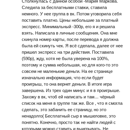
Столкнулась с данной особой -Мария Маркова.
Следила за бесплатными ставки, ставила
немного. У нее группа в вк. Потом уговорила себя
поставить платно. Цены небольшие за платный
экспресс. Минимальный -300р, его я и решила
взять. Написала в личные сообщения. Она мне
скинула номер карты, после перевода я должна
была ей скинуть чек. Я всё сделала, далее от нее
пришел экспресс на три действия. Поставила
(590р), жду, хотя не была уверена на 100%,
поэтому и сумма небольшая, но для кого-то это
совсем не маленькие деньги. На ее странице
изначально информация, что если будет
проигрыш, то она вернет деньги. В итоге игра
завершена. Из трех один минус и я в проигрыше.
Захожу в вк, чтоб ей написать и там… чёрный
список на меня в группе так же. Все , что я смогла
сделать, это забанить ее страницу, но это
ненадолго( Бесплатный сыр в мышеловке, это
понятно. Конечно, просто так не найти людей с
которыми можно ставить и выигрывать. Не