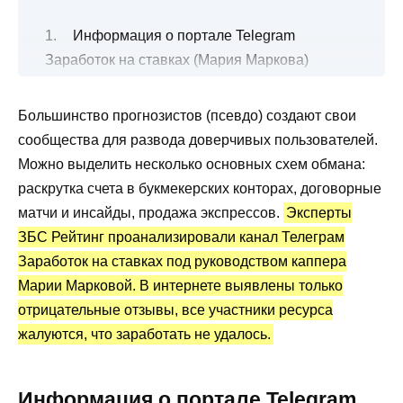
Информация о портале Telegram
Заработок на ставках (Мария Маркова)
Заработок на ставках (Мария Маркова):
статистика и отзывы
Большинство прогнозистов (псевдо) создают свои
сообщества для развода доверчивых пользователей.
Преимущества и недостатки
Можно выделить несколько основных схем обмана:
раскрутка счета в букмекерских конторах, договорные
матчи и инсайды, продажа экспрессов.
Эксперты
ЗБС Рейтинг проанализировали канал Телеграм
Заработок на ставках под руководством каппера
Марии Марковой. В интернете выявлены только
отрицательные отзывы, все участники ресурса
жалуются, что заработать не удалось.
Информация о портале Telegram