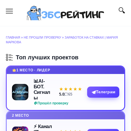
Перейти
к
содержанию
ГЛАВНАЯ
»
НЕ ПРОШЛИ ПРОВЕРКУ
»
ЗАРАБОТОК НА СТАВКАХ | МАРИЯ
МАРКОВА
Топ лучших проектов
1 МЕСТО · ЛИДЕР
📊AI-
БОТ.
★★★★★
★★★★★
Сигнал
Телеграм
5.0
65
ы
Прошёл проверку
2 МЕСТО
⚡️ Канал