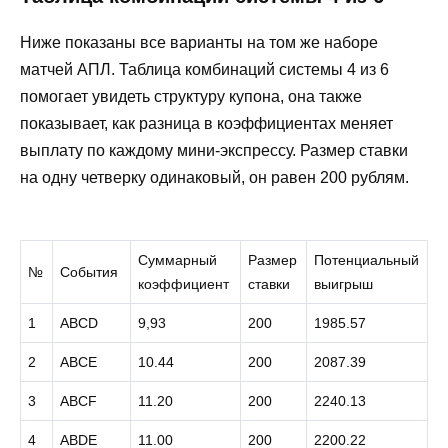
Ниже показаны все варианты на том же наборе
матчей АПЛ. Таблица комбинаций системы 4 из 6
помогает увидеть структуру купона, она также
показывает, как разница в коэффициентах меняет
выплату по каждому мини-экспрессу. Размер ставки
на одну четверку одинаковый, он равен 200 рублям.
Суммарный
Размер
Потенциальный
№
События
коэффициент
ставки
выигрыш
1
ABCD
9,93
200
1985.57
2
ABCE
10.44
200
2087.39
3
ABCF
11.20
200
2240.13
4
ABDE
11.00
200
2200.22