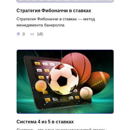
Стратегия Фибоначчи в ставках
Стратегия Фибоначчи в ставках — метод
менеджмента банкролла
0
145
Система 4 из 5 в ставках