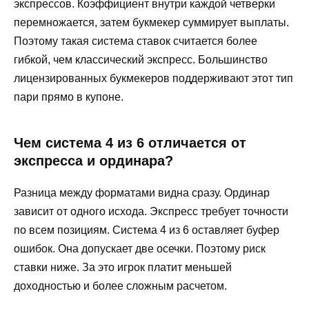
экспрессов. Коэффициент внутри каждой четверки
перемножается, затем букмекер суммирует выплаты.
Поэтому такая система ставок считается более
гибкой, чем классический экспресс. Большинство
лицензированных букмекеров поддерживают этот тип
пари прямо в купоне.
Чем система 4 из 6 отличается от
экспресса и ординара?
Разница между форматами видна сразу. Ординар
зависит от одного исхода. Экспресс требует точности
по всем позициям. Система 4 из 6 оставляет буфер
ошибок. Она допускает две осечки. Поэтому риск
ставки ниже. За это игрок платит меньшей
доходностью и более сложным расчетом.