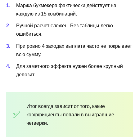
Маржа букмекера фактически действует на
каждую из 15 комбинаций.
Ручной расчет сложен. Без таблицы легко
ошибиться.
При ровно 4 заходах выплата часто не покрывает
всю сумму.
Для заметного эффекта нужен более крупный
депозит.
Итог всегда зависит от того, какие
коэффициенты попали в выигравшие
четверки.