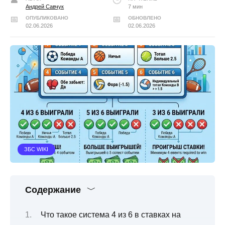
Андрей Савчук
7 мин
ОПУБЛИКОВАНО
ОБНОВЛЕНО
02.06.2026
02.06.2026
ЗБС WIKI
Содержание
Что такое система 4 из 6 в ставках на