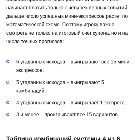
начинает платить только с четырех верных событий,
дальше число успешных мини-экспрессов растет по
математической схеме. Поэтому игроку важно
смотреть не только на итоговый счет купона, но и на
число точных прогнозов:
6 угаданных исходов – выигрывают все 15 мини-
экспрессов.
5 угаданных исходов – выигрывают 5
комбинаций.
4 угаданных исходов – выигрывает 1 экспресс.
3 и менее – проигрывают все 15 вариантов.
Таблица комбинаций системы 4 из 6