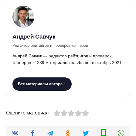
Андрей Савчук
Редактор рейтингов и проверок капперов
Андрей Савчук — редактор рейтингов и проверок
капперов. 2 239 материалов на zbs.bet с октябрь 2021.
Все материалы автора
Оцените материал