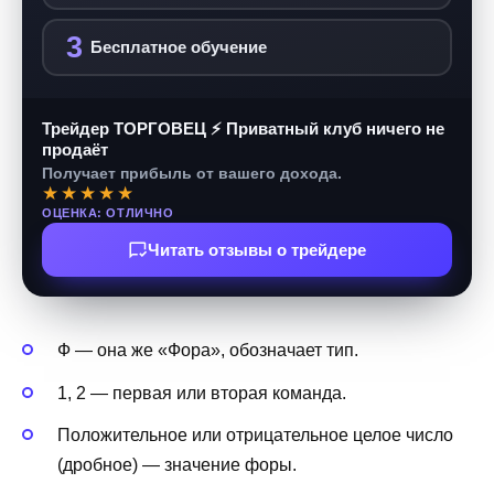
3
Бесплатное обучение
Трейдер ТОРГОВЕЦ ⚡ Приватный клуб ничего не
продаёт
Получает прибыль от вашего дохода.
★★★★★
ОЦЕНКА: ОТЛИЧНО
Читать отзывы о трейдере
Ф — она же «Фора», обозначает тип.
1, 2 — первая или вторая команда.
Положительное или отрицательное целое число
(дробное) — значение форы.