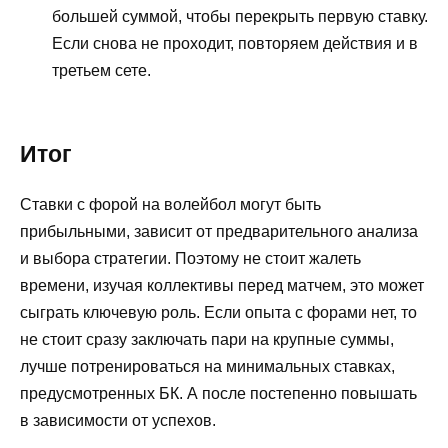
большей суммой, чтобы перекрыть первую ставку.
Если снова не проходит, повторяем действия и в
третьем сете.
Итог
Ставки с форой на волейбол могут быть
прибыльными, зависит от предварительного анализа
и выбора стратегии. Поэтому не стоит жалеть
времени, изучая коллективы перед матчем, это может
сыграть ключевую роль. Если опыта с форами нет, то
не стоит сразу заключать пари на крупные суммы,
лучше потренироваться на минимальных ставках,
предусмотренных БК. А после постепенно повышать
в зависимости от успехов.