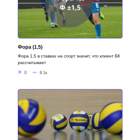
Фора (1,5)
Фора 1,5 в ставках на спорт значит, что клиент БК
рассчитывает
0
8.1к.