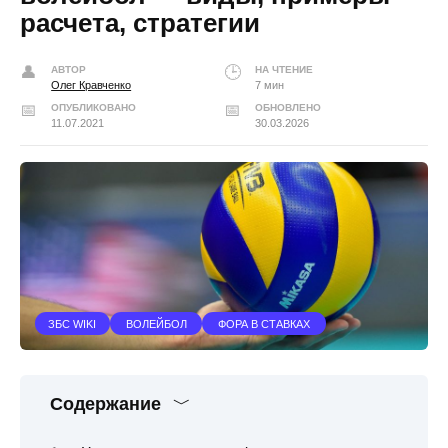
расчета, стратегии
АВТОР
НА ЧТЕНИЕ
Олег Кравченко
7 мин
ОПУБЛИКОВАНО
ОБНОВЛЕНО
11.07.2021
30.03.2026
ЗБС WIKI
ВОЛЕЙБОЛ
ФОРА В СТАВКАХ
Содержание