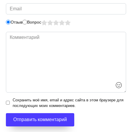
Email
*
Отзыв
Вопрос
Комментарий
Сохранить моё имя, email и адрес сайта в этом браузере для
последующих моих комментариев.