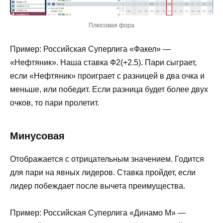
Плюсовая фора
Пример: Российская Суперлига «Факел» —
«Нефтяник». Наша ставка Ф2(+2.5). Пари сыграет,
если «Нефтяник» проиграет с разницей в два очка и
меньше, или победит. Если разница будет более двух
очков, то пари пролетит.
Минусовая
Отображается с отрицательным значением. Годится
для пари на явных лидеров. Ставка пройдет, если
лидер побеждает после вычета преимущества.
Пример: Российская Суперлига «Динамо М» —