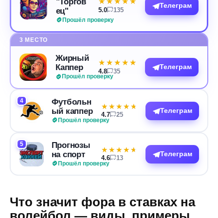
"Торгов
★★★★★
★★★★★
Телеграм
ец"
5.0
135
Прошёл проверку
3 МЕСТО
Жирный
★★★★★
★★★★★
Каппер
Телеграм
4.8
35
Прошёл проверку
4
Футбольн
★★★★★
★★★★★
ый каппер
Телеграм
4.7
25
Прошёл проверку
5
Прогнозы
★★★★★
★★★★★
на спорт
Телеграм
4.6
13
Прошёл проверку
Что значит фора в ставках на
волейбол — виды, примеры