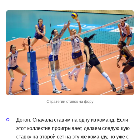
Стратегии ставок на фору
Догон. Сначала ставим на одну из команд. Если
этот коллектив проигрывает, делаем следующую
ставку на второй сет на эту же команду, но уже с