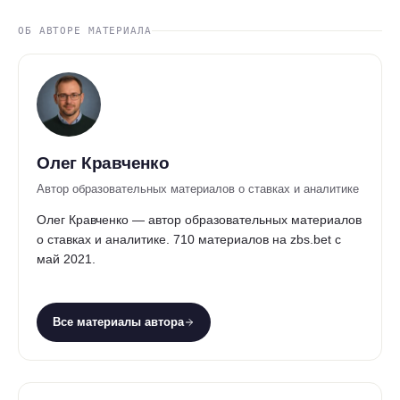
ОБ АВТОРЕ МАТЕРИАЛА
Олег Кравченко
Автор образовательных материалов о ставках и аналитике
Олег Кравченко — автор образовательных материалов
о ставках и аналитике. 710 материалов на zbs.bet с
май 2021.
Все материалы автора