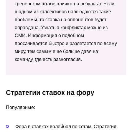
тренерском штабе влияют на результат. Если
в одном из коллективов наблюдаются такие
проблемы, то ставка на оппонентов будет
оправдана. Узнать о конфликтах можно из
СМИ. Информация о подобном
просачивается быстро и разлетается по всему
миру, тем самым еще больше давя на
команду, где есть разногласия.
Стратегии ставок на фору
Популярные:
Фора в ставках волейбол по сетам. Стратегия