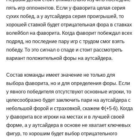
пять игр оппонентов. Если у фаворита целая серия
сухих побед, а у аутсайдера серия проигрышей, то
хорошей ставкой будет отрицательная фора в ставках
волейбол на фаворита. Когда фаворит побеждал всех
подряд, но последние пару игр с трудом смог взять
победу. То это сигнал о спаде и стоит рассмотреть
вариант положительной форы на аутсайдера.
Состав команды имеет значение не только для
выбора фаворита, но и для определения форы. Если
у явного победителя отсутствуют основные игроки, то
целесообразно будет заключить пари на аутсайдера с
небольшой форой и страховкой, скажем Ф(+5-6). Когда
у фаворита все игроки на местах и в лучшей своей
форме, а у аутсайдера в основе не хватает ключевых
фигур, то хорошим будет выбор отрицательного