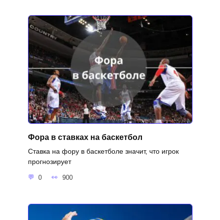
Фора в ставках на баскетбол
Ставка на фору в баскетболе значит, что игрок
прогнозирует
0
900