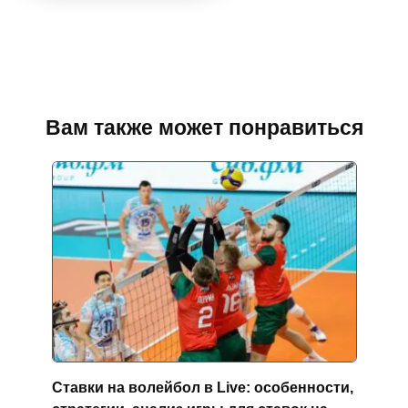
Вам также может понравиться
Ставки на волейбол в Live: особенности,