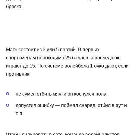
На проигрывающего фаворита
броска.
Против 3:0 в женском волейболе
Ставки на тотал в волейболе
Стратегия Мажарова
Низовой тотал в сете
Матч
состоит из 3 или 5 партий. В первых
Догон по сетам в лайве
спортсменам необходимо 25 баллов, а последнюю
Ставки на подачи, блоки и прочую
играют до 15. По
системе
волейбола 1
очко
дают, если
статистику
противник:
Рекомендации для новичков
не сумел отбить мяч, и он коснулся пола;
допустил ошибку — поймал снаряд, отбил в аут и
т. п.
Чтобы лидировать в сете,
команде волейболистов