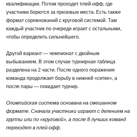
квалификации. Потом проходит плей-офф, где
участники борются за призовые места. Есть также
формат соревнований
с круговой системой. Там
каждый участник по очереди играет с остальными,
чтобы определить сильнейшего.
Другой вариант — чемпионат с двойным
выбыванием. В этом случае турнирная таблица
разделена на 2 части. После одного поражения
команда продолжает борьбу в нижней «сетке», а
после пары — покидает турнир.
Олимпийская система
основана на смешанном
формате. Сначала участники играют с делением на
группы или по «круговой», а после 8 лучших команд
переходят в плей-офф.