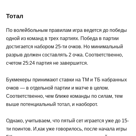
Тотал
По волейбольным правилам игра ведется до победы
одной из команд в трех партиях. Победа в партии
достигается набором 25-ти очков. Но минимальный
разрыв должен составлять 2 очка. Соответственно,
счетом 25:24 партия не завершится.
Букмекеры принимают ставки на ТМ и ТБ набранных
очков ― в отдельной партии и матче в целом.
Соответственно, чем ближе команды по силам, тем
выше потенциальный тотал, и наоборот.
Однако, учитываем, что пятый сет играется уже до 15-
ти поинтов. И,как уже говорилось, после начала игры