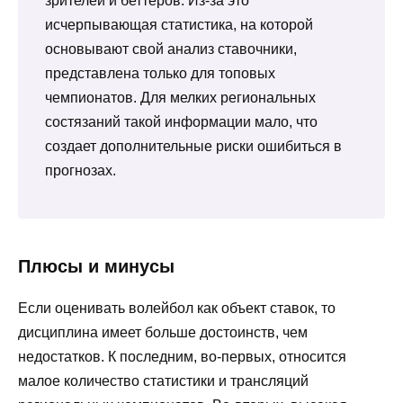
зрителей и беттеров. Из-за это
исчерпывающая статистика, на которой
основывают свой анализ ставочники,
представлена только для топовых
чемпионатов. Для мелких региональных
состязаний такой информации мало, что
создает дополнительные риски ошибиться в
прогнозах.
Плюсы и минусы
Если оценивать волейбол как объект ставок, то
дисциплина имеет больше достоинств, чем
недостатков. К последним, во-первых, относится
малое количество статистики и трансляций