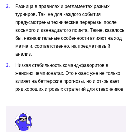
Разница в правилах и регламентах разных
турниров. Так, не для каждого события
предусмотрены технические перерывы после
восьмого и двенадцатого поинта. Такие, казалось
бы, незначительные особенности влияют на ход
матча и, соответственно, на предматчевый
анализ.
Низкая стабильность команд-фаворитов в
женских чемпионатах. Это нюанс уже не только
влияет на беттерские прогнозы, но и открывает
ряд хороших игровых стратегий для ставочников.