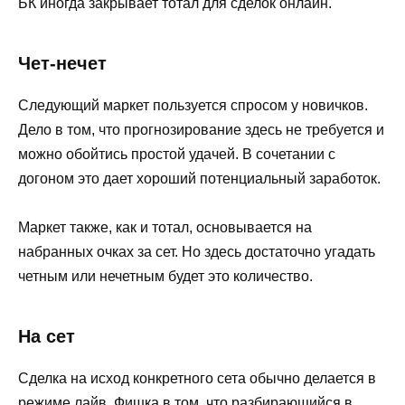
БК иногда закрывает тотал для сделок онлайн.
Чет-нечет
Следующий маркет пользуется спросом у новичков.
Дело в том, что прогнозирование здесь не требуется и
можно обойтись простой удачей. В сочетании с
догоном это дает хороший потенциальный заработок.
Маркет также, как и тотал, основывается на
набранных очках за сет. Но здесь достаточно угадать
четным или нечетным будет это количество.
На сет
Сделка на исход конкретного сета обычно делается в
режиме лайв. Фишка в том, что разбирающийся в