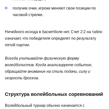
получив очки, игроки меняют свои позиции по
часовой стрелке.
Ничейного исхода в баскетболе нет. Счет 2:2 на табло
означает, что победителя определят по результату
пятой партии.
Всегда учитывайте физическую форму
волейболистов. Когда анализируете событие,
обращайте внимание на стиль подачи, силу и
скорость бросков.
Структура волейбольных соревнований
Волейбольный турнир
обычно начинается с