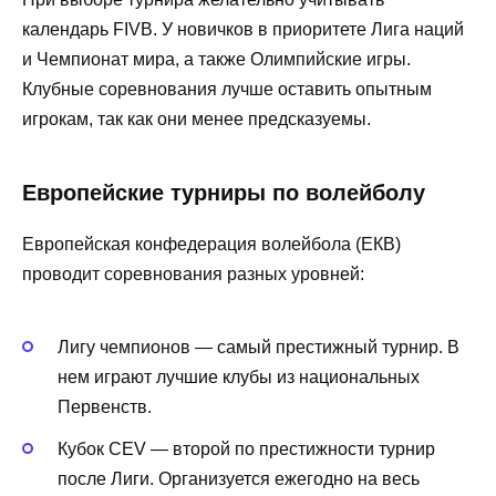
календарь FIVB. У новичков в приоритете Лига наций
и Чемпионат мира, а также Олимпийские игры.
Клубные соревнования лучше оставить опытным
игрокам, так как они менее предсказуемы.
Европейские турниры по волейболу
Европейская конфедерация волейбола
(ЕКВ)
проводит соревнования разных уровней:
Лигу чемпионов
— самый престижный турнир. В
нем играют лучшие клубы из национальных
Первенств.
Кубок
CEV
— второй по престижности турнир
после Лиги. Организуется ежегодно на весь