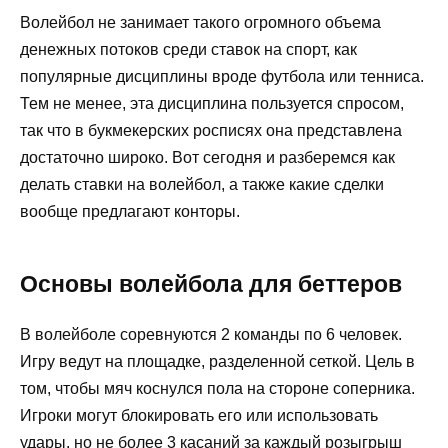
Особенности
Волейбол не занимает такого огромного объема
денежных потоков среди ставок на спорт, как
Плюсы и минусы
популярные дисциплины вроде футбола или тенниса.
Виды ставок
Тем не менее, эта дисциплина пользуется спросом,
Лайв
так что в букмекерских росписях она представлена
Тотал
достаточно широко. Вот сегодня и разберемся как
Чет-нечет
делать ставки на волейбол, а также какие сделки
На сет
вообще предлагают конторы.
Форы
Ключевые турниры FIVB для ставок
Основы волейбола для беттеров
Европейские турниры по волейболу
Особенности ставок на пляжный
В
волейболе
соревнуются 2 команды по 6 человек.
волейбол
Игру ведут на площадке, разделенной сеткой. Цель в
Какие факторы влияют на пляжный
том, чтобы мяч коснулся пола на стороне соперника.
волейбол
Игроки могут блокировать его или использовать
Стратегии
удары, но не более 3 касаний за каждый розыгрыш