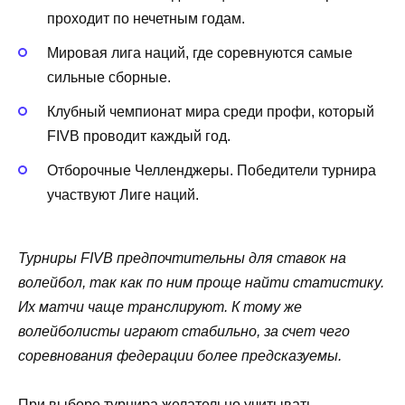
проходит по нечетным годам.
Мировая лига
наций, где соревнуются самые
сильные сборные.
Клубный чемпионат мира среди профи, который
FIVB проводит каждый год.
Отборочные Челленджеры. Победители турнира
участвуют Лиге наций.
Турниры
FIVB
предпочтительны для ставок на
волейбол, так как по ним проще найти статистику.
Их матчи чаще транслируют. К тому же
волейболисты играют стабильно, за счет чего
соревнования федерации более предсказуемы.
При выборе турнира желательно учитывать