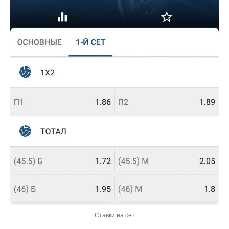
Ставки на сет