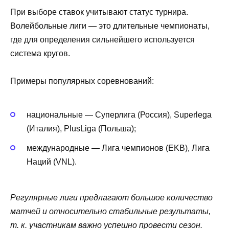
При выборе ставок учитывают статус турнира.
Волейбольные
лиги
— это длительные чемпионаты,
где для определения сильнейшего используется
система кругов.
Примеры популярных соревнований:
национальные — Суперлига (Россия), Superlega
(Италия),
PlusLiga (Польша);
международные — Лига чемпионов (EKB), Лига
Наций (VNL).
Регулярные лиги предлагают большое количество
матчей и относительно стабильные результаты,
т. к. участникам важно успешно провести сезон.