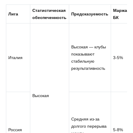
Статистическая
Маржа
Лига
Предсказуемость
обеспеченность
БК
Высокая — клубы
показывают
Италия
3-5%
стабильную
результативность
Высокая
Средняя из-за
долгого перерыва
Россия
5-8%