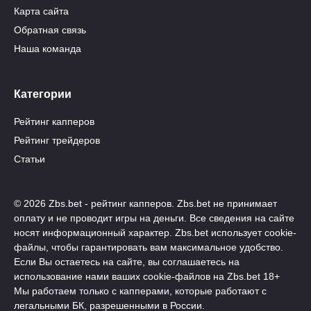
Карта сайта
Обратная связь
Наша команда
Категории
Рейтинг капперов
Рейтинг трейдеров
Статьи
© 2026 Zbs.bet - рейтинг капперов. Zbs.bet не принимает
оплату и не проводит игры на деньги. Все сведения на сайте
носят информационный характер. Zbs.bet использует cookie-
файлы, чтобы гарантировать вам максимальное удобство.
Если Вы остаетесь на сайте, вы соглашаетесь на
использование нами ваших cookie-файлов на Zbs.bet 18+
Мы работаем только с капперами, которые работают с
легальными БК, разрешенными в России.