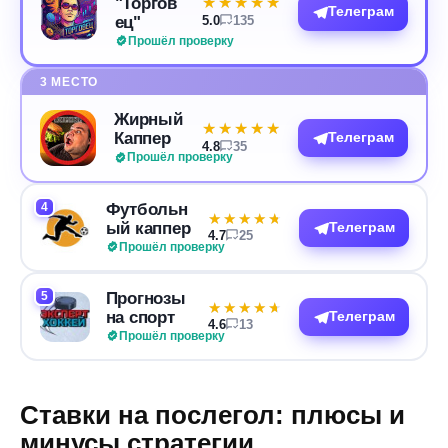
"Торгов
★★★★★
★★★★★
Телеграм
ец"
5.0
135
Прошёл проверку
3 МЕСТО
Жирный
★★★★★
★★★★★
Каппер
Телеграм
4.8
35
Прошёл проверку
4
Футбольн
★★★★★
★★★★★
ый каппер
Телеграм
4.7
25
Прошёл проверку
5
Прогнозы
★★★★★
★★★★★
на спорт
Телеграм
4.6
13
Прошёл проверку
Ставки на послегол: плюсы и
минусы стратегии