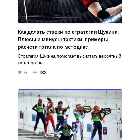
Как делать ставки по стратегии Щукина.
Плюсы и минусы тактики, примеры
расчета тотала по методике
Стратегия Щукина помогает высчитать вероятный
тотал матча.
0
383