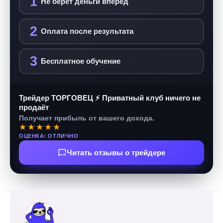
1
Не берёт деньги вперёд
2
Оплата после результата
3
Бесплатное обучение
Трейдер ТОРГОВЕЦ ⚡ Приватный клуб ничего не
продаёт
Получает прибыль от вашего дохода.
★★★★★
ОЦЕНКА: ОТЛИЧНО
Читать отзывы о трейдере