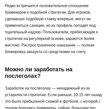
Редко встречается положительное отношение
букмекеров к подобной стратегии. Для игроков,
сделавших подобную ставку впервые, могут не
применяться санкции, но их профиль попадет под
тщательный надзор. Пользователи, прибегающие к
стратегии на регулярной основе, караются более
жестоко. Распространенное наказание — полная
блокировка аккаунта со средствами на счету.
Можно ли заработать на
послеголах?
Заработок на послеголах — ненадежный из-за
устарелости стратегии. Если раньше, 10-15 лет назад
это было прибыльной схемой в футболе, с которой с
трудом боролись букмекеры, сейчас большинство