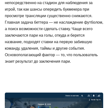
непосредственно на стадион для наблюдения за
игрой, так как шансы опередить букмекера при
просмотре трансляции существенно снижаются.
Главная задача беттера — не наслаждение футболом,
а поиск возможности сделать ставку. Чаще всего
заключаются пари на голы, откуда и берется
название, подходят ставки на первую забившую
команду, удаления, таймы и другие события.
Основополагающий фактор — то, что пользователь
знает результат до заключения пари.