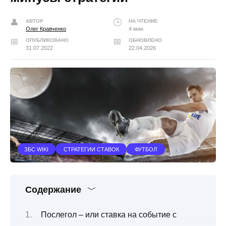
АВТОР
НА ЧТЕНИЕ
Олег Кравченко
4 мин
ОПУБЛИКОВАНО
ОБНОВЛЕНО
31.07.2022
22.04.2026
ЗБС WIKI
СТРАТЕГИИ СТАВОК
ФУТБОЛ
Содержание
Послегол – или ставка на событие с