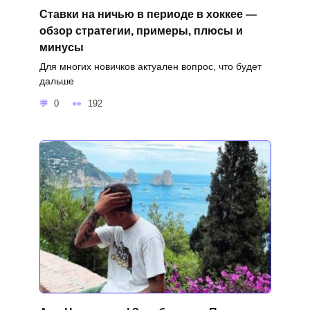
Ставки на ничью в периоде в хоккее —
обзор стратегии, примеры, плюсы и
минусы
Для многих новичков актуален вопрос, что будет
дальше
0
192