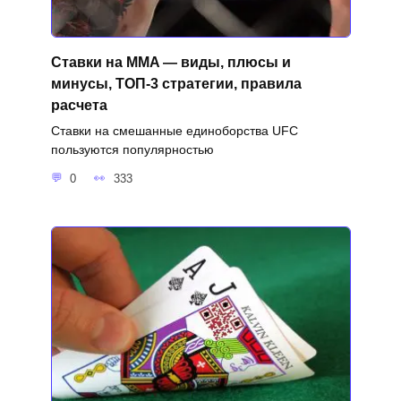
Ставки на MMA — виды, плюсы и
минусы, ТОП-3 стратегии, правила
расчета
Ставки на смешанные единоборства UFC
пользуются популярностью
0
333