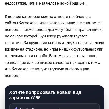
недостаткам или из-за человеческой ошибки.
К первой категории можно отнести проблемы с
сайтом букмекера, из-за которых линия не снимается
вовремя. Также неполадки могут быть с трансляцией,
на основе которой букмекер руководствуется
ставками. За крупными матчами следят нанятые люди
вживую на стадионе, но игры низших футбольных лиг
отслеживаются онлайн. В этом случае отставание
трансляции или её низкое качество приводят к тому,
что букмекер не получит нужную информацию
вовремя.
Хотите попробовать новый вид
заработка? 💸