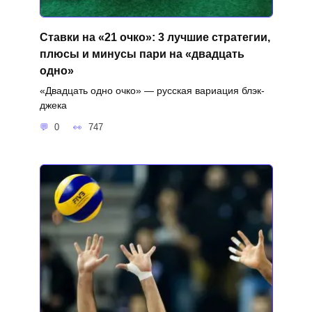
Ставки на «21 очко»: 3 лучшие стратегии,
плюсы и минусы пари на «двадцать
одно»
«Двадцать одно очко» — русская вариация блэк-
джека
0
747