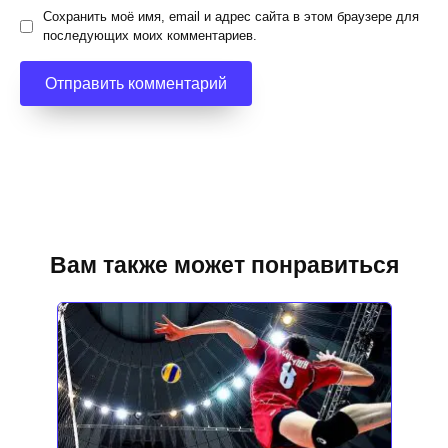
Сохранить моё имя, email и адрес сайта в этом браузере для
последующих моих комментариев.
Вам также может понравиться