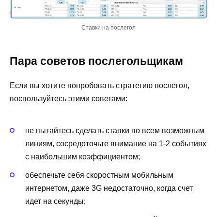
Ставки на послегол
Пара советов послегольщикам
Если вы хотите попробовать стратегию послегол,
воспользуйтесь этими советами:
не пытайтесь сделать ставки по всем возможным
линиям, сосредоточьте внимание на 1-2 событиях
с наибольшим коэффициентом;
обеспечьте себя скоростным мобильным
интернетом, даже 3G недостаточно, когда счет
идет на секунды;