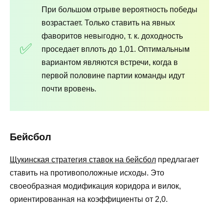
При большом отрыве вероятность победы
возрастает. Только ставить на явных
фаворитов невыгодно, т. к. доходность
проседает вплоть до 1,01. Оптимальным
вариантом являются встречи, когда в
первой половине партии команды идут
почти вровень.
Бейсбол
Щукинская стратегия ставок на бейсбол
предлагает
ставить на противоположные исходы. Это
своеобразная модификация коридора и вилок,
ориентированная на коэффициенты от 2,0.