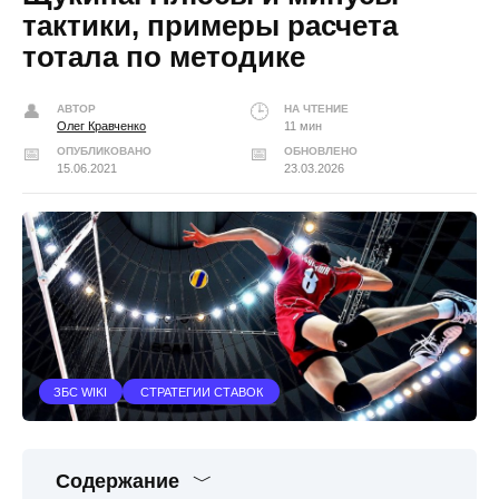
тактики, примеры расчета
тотала по методике
АВТОР
НА ЧТЕНИЕ
Олег Кравченко
11 мин
ОПУБЛИКОВАНО
ОБНОВЛЕНО
15.06.2021
23.03.2026
ЗБС WIKI
СТРАТЕГИИ СТАВОК
Содержание