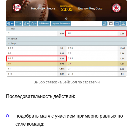
Выбор ставок на бейсбол по стратегии
Последовательность действий:
подобрать матч с участием примерно равных по
силе команд;