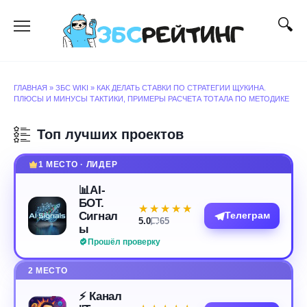
Перейти
к
содержанию
ГЛАВНАЯ
»
ЗБС WIKI
»
КАК ДЕЛАТЬ СТАВКИ ПО СТРАТЕГИИ ЩУКИНА.
ПЛЮСЫ И МИНУСЫ ТАКТИКИ, ПРИМЕРЫ РАСЧЕТА ТОТАЛА ПО МЕТОДИКЕ
Топ лучших проектов
1 МЕСТО · ЛИДЕР
📊AI-
БОТ.
★★★★★
★★★★★
Сигнал
Телеграм
5.0
65
ы
Прошёл проверку
2 МЕСТО
⚡️ Канал