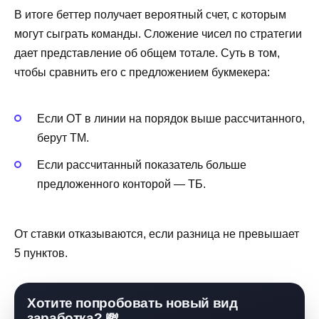
В итоге беттер получает вероятный счет, с которым
могут сыграть команды. Сложение чисел по стратегии
дает представление об общем тотале. Суть в том,
чтобы сравнить его с предложением букмекера:
Если ОТ в линии на порядок выше рассчитанного,
берут ТМ.
Если рассчитанный показатель больше
предложенного конторой — ТБ.
От ставки отказываются, если разница не превышает
5 пунктов.
Хотите попробовать новый вид
заработка? 💸