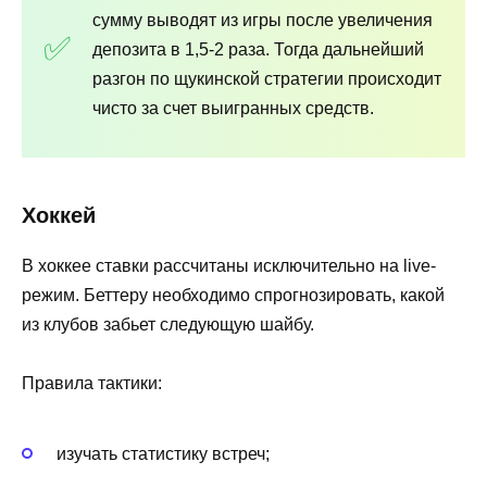
сумму выводят из игры после увеличения
депозита в 1,5-2 раза. Тогда дальнейший
разгон по щукинской стратегии происходит
чисто за счет выигранных средств.
Хоккей
В хоккее ставки рассчитаны исключительно на live-
режим. Беттеру необходимо спрогнозировать, какой
из клубов забьет следующую шайбу.
Правила тактики:
изучать статистику встреч;