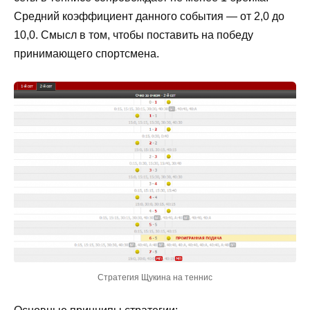
Средний коэффициент данного события — от 2,0 до
10,0. Смысл в том, чтобы поставить на победу
принимающего спортсмена.
Стратегия Щукина на теннис