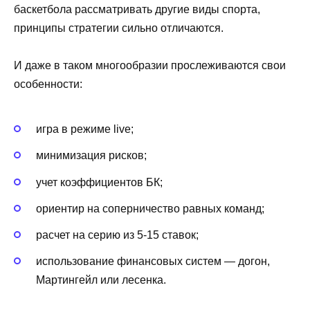
баскетбола рассматривать другие виды спорта,
принципы стратегии сильно отличаются.
И даже в таком многообразии прослеживаются свои
особенности:
игра в режиме live;
минимизация рисков;
учет коэффициентов БК;
ориентир на соперничество равных команд;
расчет на серию из 5-15 ставок;
использование финансовых систем — догон,
Мартингейл или лесенка.