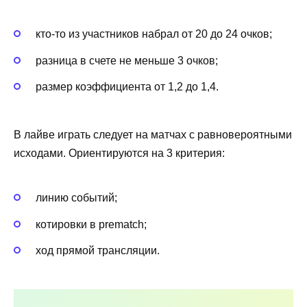
кто-то из участников набрал от 20 до 24 очков;
разница в счете не меньше 3 очков;
размер коэффициента от 1,2 до 1,4.
В лайве играть следует на матчах с равновероятными
исходами. Ориентируются на 3 критерия:
линию событий;
котировки в prematch;
ход прямой трансляции.