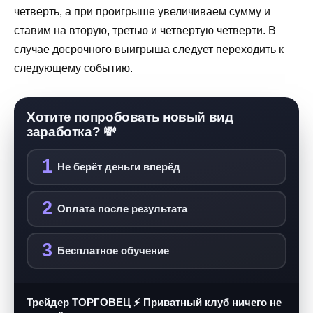
четверть, а при проигрыше увеличиваем сумму и
ставим на вторую, третью и четвертую четверти. В
случае досрочного выигрыша следует переходить к
следующему событию.
Хотите попробовать новый вид
заработка? 💸
1
Не берёт деньги вперёд
2
Оплата после результата
3
Бесплатное обучение
Трейдер ТОРГОВЕЦ ⚡ Приватный клуб ничего не