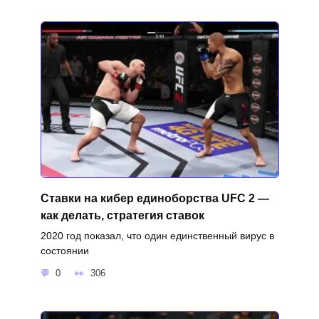
Ставки на кибер единоборства UFC 2 —
как делать, стратегия ставок
2020 год показал, что один единственный вирус в
состоянии
0
306