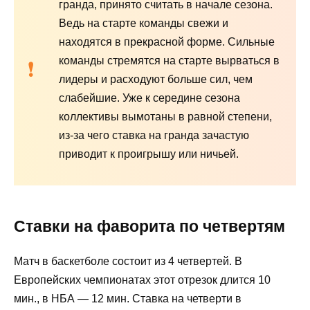
гранда, принято считать в начале сезона.
Ведь на старте команды свежи и
находятся в прекрасной форме. Сильные
команды стремятся на старте вырваться в
лидеры и расходуют больше сил, чем
слабейшие. Уже к середине сезона
коллективы вымотаны в равной степени,
из-за чего ставка на гранда зачастую
приводит к проигрышу или ничьей.
Ставки на фаворита по четвертям
Матч в баскетболе состоит из 4 четвертей. В
Европейских чемпионатах этот отрезок длится 10
мин., в НБА — 12 мин. Ставка на четверти в