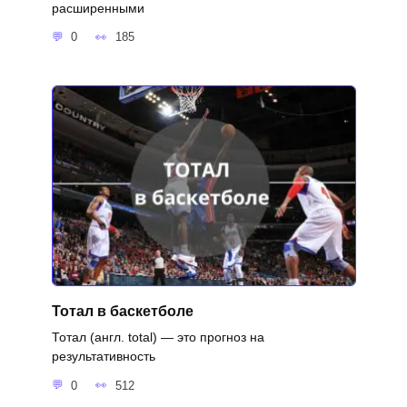
расширенными
0
185
Тотал в баскетболе
Тотал (англ. total) — это прогноз на
результативность
0
512