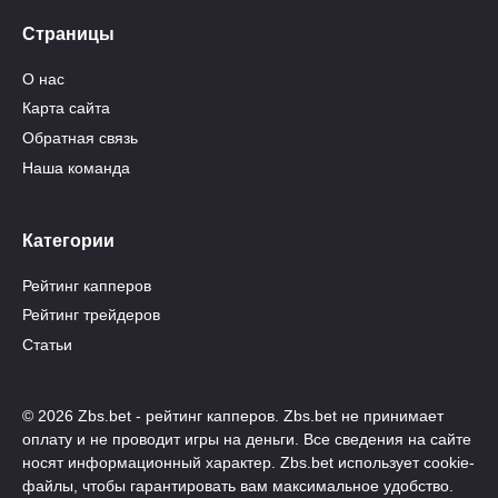
Страницы
О нас
Карта сайта
Обратная связь
Наша команда
Категории
Рейтинг капперов
Рейтинг трейдеров
Статьи
© 2026 Zbs.bet - рейтинг капперов. Zbs.bet не принимает
оплату и не проводит игры на деньги. Все сведения на сайте
носят информационный характер. Zbs.bet использует cookie-
файлы, чтобы гарантировать вам максимальное удобство.