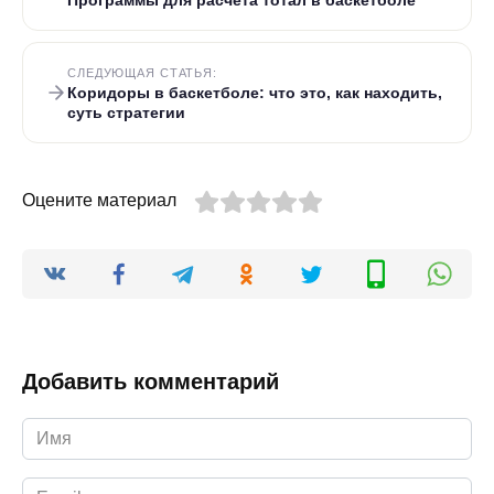
Программы для расчета тотал в баскетболе
СЛЕДУЮЩАЯ СТАТЬЯ:
Коридоры в баскетболе: что это, как находить,
суть стратегии
Оцените материал
Добавить комментарий
Имя
*
Email