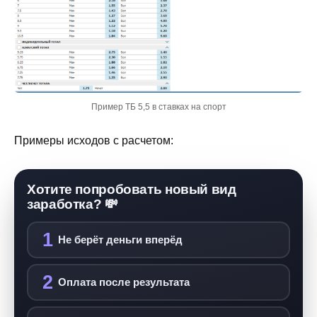
Пример ТБ 5,5 в ставках на спорт
Примеры исходов с расчетом:
Хотите попробовать новый вид
заработка? 💸
1
Не берёт деньги вперёд
2
Оплата после результата