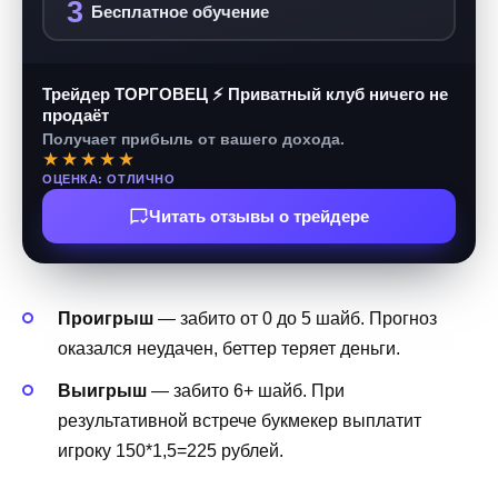
3
Бесплатное обучение
Трейдер ТОРГОВЕЦ ⚡ Приватный клуб ничего не
продаёт
Получает прибыль от вашего дохода.
★★★★★
ОЦЕНКА: ОТЛИЧНО
Читать отзывы о трейдере
Проигрыш
— забито от 0 до 5 шайб. Прогноз
оказался неудачен, беттер теряет деньги.
Выигрыш
— забито 6+ шайб. При
результативной встрече букмекер выплатит
игроку 150*1,5=225 рублей.