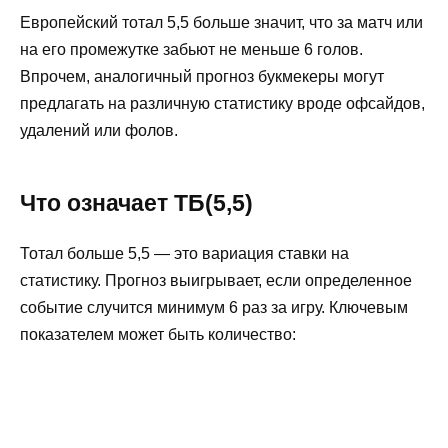
Тотал больше 5,5 — расчет по видам
Европейский тотал 5,5 больше значит, что за матч или
спорта
на его промежутке забьют не меньше 6 голов.
В футболе
Впрочем, аналогичный прогноз букмекеры могут
В хоккее
предлагать на различную статистику вроде офсайдов,
В регби
удалений или фолов.
В бейсболе
В других видах спорта
Что означает ТБ(5,5)
Стратегия ставок на ТБ 5,5
Плюсы и минусы ставок на ТБ(5,5)
Тотал больше 5,5 — это вариация ставки на
FAQ
статистику. Прогноз выигрывает, если определенное
Что означает 5,5 в ставке на ТБ?
событие случится минимум 6 раз за игру. Ключевым
показателем может быть количество:
Можно ли ставить на ТБ(5,5) в лайве?
У тотала больше 5,5 есть
альтернативы?
Какие коэффициенты БК дает на
прогноз «5,5 Б»?