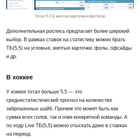
Тотал 5,5 Б желтых карточек в футболе
Дополнительная роспись предлагает более широкий
выбор. В рамках ставок на статистику можно брать
ТБ(5,5) на угловые, желтые карточки, фолы, офсайды
и др.
В хоккее
У хоккея тотал больше 5,5 — это
среднестатистический прогноз на количество
заброшенных шайб. Причем это может быть как
сумма всех голов, так и очки конкретной команды. А
по ходу Live ТБ(5,5) можно отыскать даже в ставках
на период.