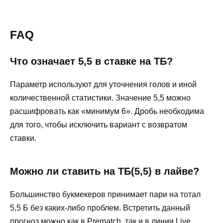
FAQ
Что означает 5,5 в ставке на ТБ?
Параметр используют для уточнения голов и иной
количественной статистики. Значение 5,5 можно
расшифровать как «минимум 6». Дробь необходима
для того, чтобы исключить вариант с возвратом
ставки.
Можно ли ставить на ТБ(5,5) в лайве?
Большинство букмекеров принимает пари на тотал
5,5 Б без каких-либо проблем. Встретить данный
прогноз можно как в Prematch, так и в линии Live.