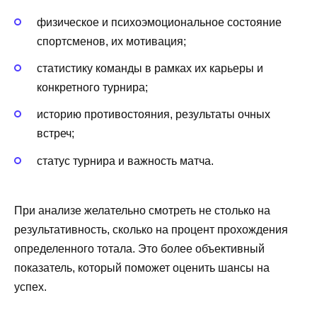
физическое и психоэмоциональное состояние
спортсменов, их мотивация;
статистику команды в рамках их карьеры и
конкретного турнира;
историю противостояния, результаты очных
встреч;
статус турнира и важность матча.
При анализе желательно смотреть не столько на
результативность, сколько на процент прохождения
определенного тотала. Это более объективный
показатель, который поможет оценить шансы на
успех.