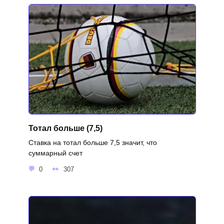
Тотал больше (7,5)
Ставка на тотал больше 7,5 значит, что
суммарный счет
0
307