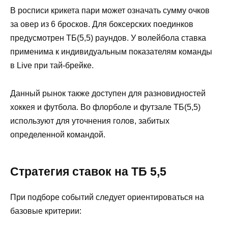
В росписи крикета пари может означать сумму очков
за овер из 6 бросков. Для боксерских поединков
предусмотрен ТБ(5,5) раундов. У волейбола ставка
применима к индивидуальным показателям команды
в Live при тай-брейке.
Данный рынок также доступен для разновидностей
хоккея и футбола. Во флорболе и футзале ТБ(5,5)
используют для уточнения голов, забитых
определенной командой.
Стратегия ставок на ТБ 5,5
При подборе событий следует ориентироваться на
базовые критерии: