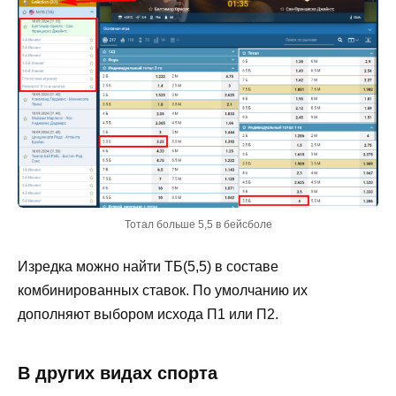
Тотал больше 5,5 в бейсболе
Изредка можно найти ТБ(5,5) в составе
комбинированных ставок. По умолчанию их
дополняют выбором исхода П1 или П2.
В других видах спорта