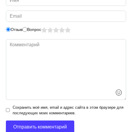
*
Email
*
Отзыв
Вопрос
Комментарий
Сохранить моё имя, email и адрес сайта в этом браузере для
последующих моих комментариев.