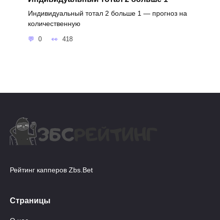
Индивидуальный тотал 2 больше 1 — прогноз на
количественную
0
418
Рейтинг капперов Zbs.Bet
Страницы