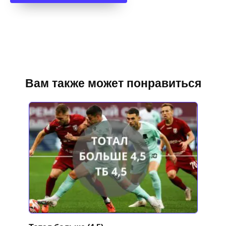
Вам также может понравиться