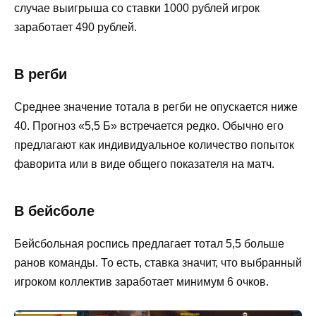
случае выигрыша со ставки 1000 рублей игрок
заработает 490 рублей.
В регби
Среднее значение тотала в регби не опускается ниже
40. Прогноз «5,5 Б» встречается редко. Обычно его
предлагают как индивидуальное количество попыток
фаворита или в виде общего показателя на матч.
В бейсболе
Бейсбольная роспись предлагает тотал 5,5 больше
ранов команды. То есть, ставка значит, что выбранный
игроком коллектив заработает минимум 6 очков.