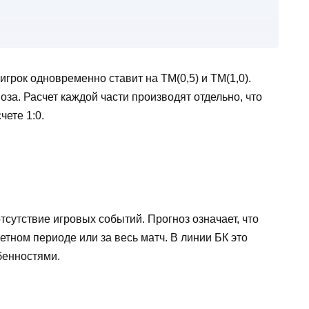
 меньше 0,75 (ТМ 0,75) в разных видах спорта
 игрок одновременно ставит на ТМ(0,5) и ТМ(1,0).
оза. Расчет каждой части производят отдельно, что
чете 1:0.
 на азиатский тотал меньше 0,75
в Live?
тсутствие игровых событий. Прогноз означает, что
смешанных единоборствах?
етном периоде или за весь матч. В линии БК это
,75)?
бенностями.
ыборе тотала 0,75 меньше?
 индивидуальным ТМ?