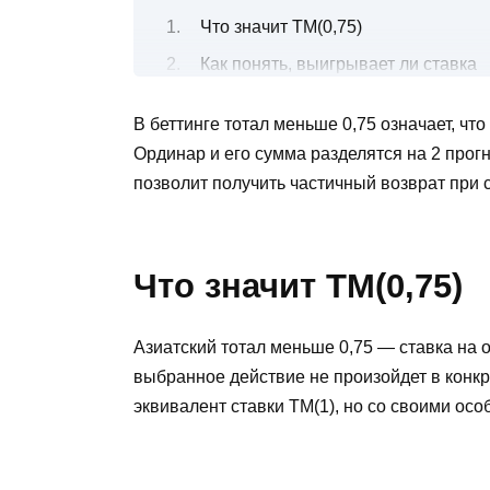
Что значит ТМ(0,75)
Как понять, выигрывает ли ставка
Примеры ставок на азиатский тотал
В беттинге тотал меньше 0,75 означает, что
В футболе
Ординар и его сумма разделятся на 2 прогн
В хоккее
позволит получить частичный возврат при с
В теннисе
Тотал меньше 0,75 в экспрессе
Преимущества и недостатки ставок
Что значит ТМ(0,75)
FAQ для ТМ 0,75 в ставках
Доступны ли ставки на ТМ 0,75 
Азиатский тотал меньше 0,75 — ставка на о
Можно ли ставить ТМ(0,75) в 
выбранное действие не произойдет в конкр
Как рассчитать экспресс с ТМ(0
эквивалент ставки ТМ(1), но со своими осо
Какие котировки БК дают при в
В чем разница между общим и