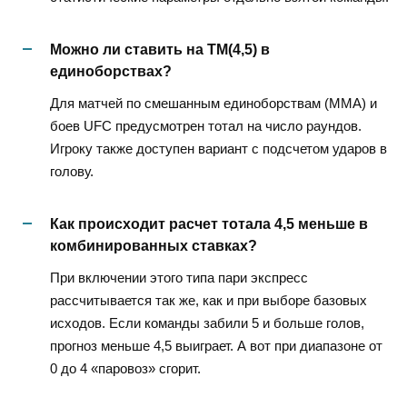
Можно ли ставить на ТМ(4,5) в
единоборствах?
Для матчей по смешанным единоборствам (MMA) и
боев UFC предусмотрен тотал на число раундов.
Игроку также доступен вариант с подсчетом ударов в
голову.
Как происходит расчет тотала 4,5 меньше в
комбинированных ставках?
При включении этого типа пари экспресс
рассчитывается так же, как и при выборе базовых
исходов. Если команды забили 5 и больше голов,
прогноз меньше 4,5 выиграет. А вот при диапазоне от
0 до 4 «паровоз» сгорит.