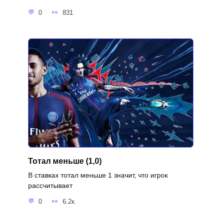
0
831
Тотал меньше (1,0)
В ставках тотал меньше 1 значит, что игрок
рассчитывает
0
6.2к.