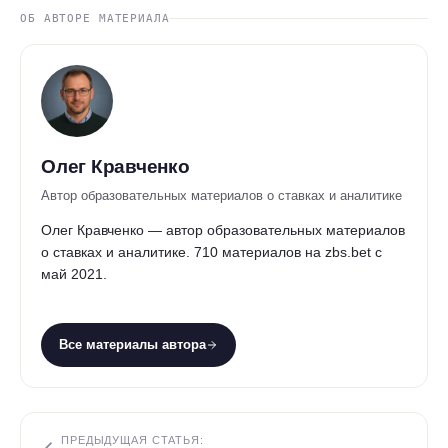
ОБ АВТОРЕ МАТЕРИАЛА
Олег Кравченко
Автор образовательных материалов о ставках и аналитике
Олег Кравченко — автор образовательных материалов
о ставках и аналитике. 710 материалов на zbs.bet с
май 2021.
Все материалы автора
ПРЕДЫДУЩАЯ СТАТЬЯ: