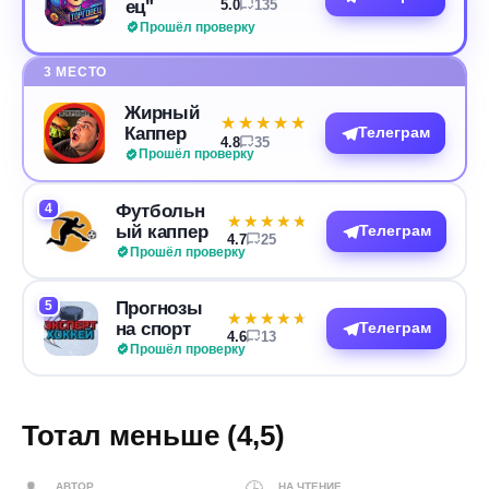
ец"
5.0
135
Прошёл проверку
3 МЕСТО
Жирный
★★★★★
★★★★★
Каппер
Телеграм
4.8
35
Прошёл проверку
4
Футбольн
★★★★★
★★★★★
ый каппер
Телеграм
4.7
25
Прошёл проверку
5
Прогнозы
★★★★★
★★★★★
на спорт
Телеграм
4.6
13
Прошёл проверку
Тотал меньше (4,5)
АВТОР
НА ЧТЕНИЕ