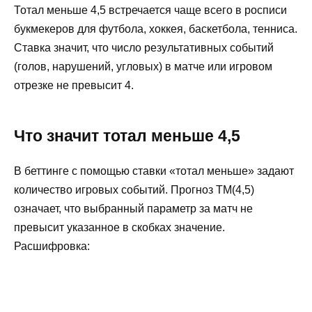
Тотал меньше 4,5 встречается чаще всего в росписи
Тотал меньше 4,5 в баскетболе
букмекеров для футбола, хоккея, баскетбола, тенниса.
Тотал меньше 4,5 в других видах
Ставка значит, что число результативных событий
спорта
(голов, нарушений, угловых) в матче или игровом
Как делать ставки на ТМ(4,5)
отрезке не превысит 4.
Преимущества и недостатки ставок на
ТМ(4,5)
Что значит тотал меньше 4,5
Финансовые стратегии
Расчет ставки ТМ 4,5
В беттинге с помощью ставки «тотал меньше» задают
Часто задаваемые вопросы
количество игровых событий. Прогноз ТМ(4,5)
означает, что выбранный параметр за матч не
превысит указанное в скобках значение.
Расшифровка: