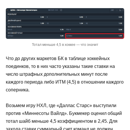
Тотал меньше 4,5 в хоккее — что значит
Что до других маркетов БК в таблице хоккейных
поединков, то в них часто указаны такие ставки на
число штрафных дополнительных минут после
каждого периода либо ИТМ (4,5) в отношении каждого
соперника.
Возьмем игру НХЛ, где «Даллас Старс» выступили
против «Миннесоты Вайлд». Букмекер оценил общий
тотал шайб меньше 4,5 коэффициентом в 2,45. Для
захода ставки суммарный счет команд не должен