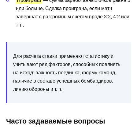
Проигрыш
— сумма заработанных очков равна 5
или больше. Сделка проиграна, если матч
завершат с разгромным счетом вроде 3:2, 4:2 или
т. п.
Для расчета ставки применяют статистику и
учитывают ряд факторов, способных повлиять
на исход: важность поединка, форму команд,
наличие в составе успешных бомбардиров,
линию обороны и т. п.
Часто задаваемые вопросы