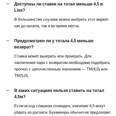
Доступны ли ставки на тотал меньше 4,5 в
Live?
В большинстве случаев можно выбрать этот маркет
как до начала, так и во время матча.
Предусмотрен ли у тотала 4,5 меньше
возврат?
Ставка может выиграть или проиграть. Для
заключения пари с возвратом необходимо подобрать
прогноз с целочисленным значением — ТМ(4,0) или
ТМ(5,0).
В каких ситуациях нельзя ставить на тотал
4,5м?
Если исход слишком очевиден, значение 4,5 могут
убрать из росписи. Букмекеры обычно не предлагают