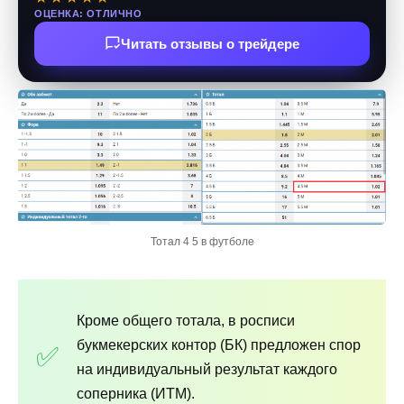
ОЦЕНКА: ОТЛИЧНО
Читать отзывы о трейдере
Тотал 4 5 в футболе
Кроме общего тотала, в росписи
букмекерских контор (БК) предложен спор
на индивидуальный результат каждого
соперника (ИТМ).