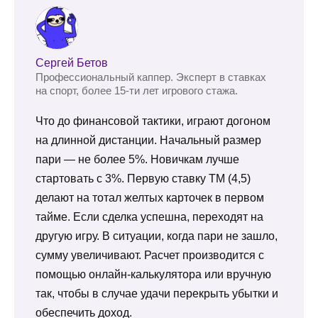
Сергей Бетов
Профессиональный каппер. Эксперт в ставках
на спорт, более 15-ти лет игрового стажа.
Что до финансовой тактики, играют догоном
на длинной дистанции. Начальный размер
пари — не более 5%. Новичкам лучше
стартовать с 3%. Первую ставку ТМ (4,5)
делают на тотал желтых карточек в первом
тайме. Если сделка успешна, переходят на
другую игру. В ситуации, когда пари не зашло,
сумму увеличивают. Расчет производится с
помощью онлайн-калькулятора или вручную
так, чтобы в случае удачи перекрыть убытки и
обеспечить доход.