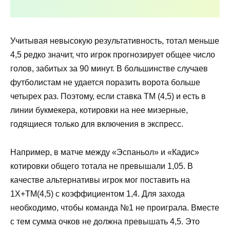
Учитывая невысокую результативность, тотал меньше
4,5 редко значит, что игрок прогнозирует общее число
голов, забитых за 90 минут. В большинстве случаев
футболистам не удается поразить ворота больше
четырех раз. Поэтому, если ставка ТМ (4,5) и есть в
линии букмекера, котировки на нее мизерные,
годящиеся только для включения в экспресс.
Например, в матче между «Эспаньол» и «Кадис»
котировки общего тотала не превышали 1,05. В
качестве альтернативы игрок мог поставить на
1Х+ТМ(4,5) с коэффициентом 1,4. Для захода
необходимо, чтобы команда №1 не проиграла. Вместе
с тем сумма очков не должна превышать 4,5. Это