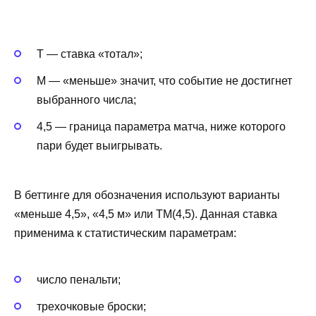
Т — ставка «тотал»;
М — «меньше» значит, что событие не достигнет
выбранного числа;
4,5 — граница параметра матча, ниже которого
пари будет выигрывать.
В беттинге для обозначения используют варианты
«меньше 4,5», «4,5 м» или ТМ(4,5). Данная ставка
применима к статистическим параметрам:
число пенальти;
трехочковые броски;