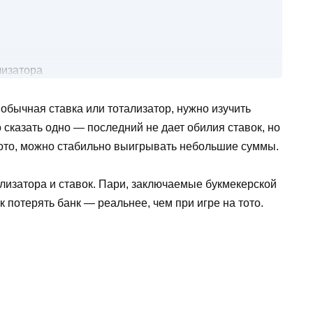
лизатора
 обычная ставка или тотализатор, нужно изучить
 сказать одно — последний не дает обилия ставок, но
ь тотализатор
тото, можно стабильно выигрывать небольшие суммы.
 в тотализаторе
лизатора и ставок. Пари, заключаемые букмекерской
оре
к потерять банк — реальнее, чем при игре на тото.