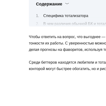
Содержание
Специфика тотализатора
В чем различия обычной БК и тота
Работа
Чтобы ответить на вопрос, что выгоднее —
Выплаты
тонкости их работы. С уверенностью можно
В каких букмекерских конторах ест
делая прогнозы на фаворитов, используя 
Как правильно играть и выигрывать
Среди беттеров находятся любители и тота
Можно ли заработать на тотализат
конторой могут быстрее обогатить, но и рис
Что выбрать