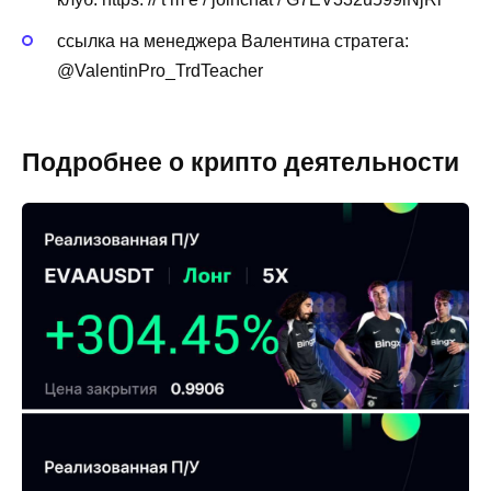
ссылка на менеджера Валентина стратега:
@ValentinPro_TrdTeacher
Подробнее о крипто деятельности