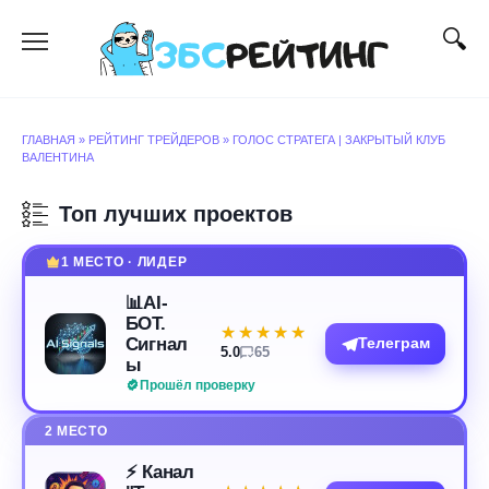
Перейти
к
содержанию
ГЛАВНАЯ
»
РЕЙТИНГ ТРЕЙДЕРОВ
»
ГОЛОС СТРАТЕГА | ЗАКРЫТЫЙ КЛУБ
ВАЛЕНТИНА
Топ лучших проектов
1 МЕСТО · ЛИДЕР
📊AI-
БОТ.
★★★★★
★★★★★
Сигнал
Телеграм
5.0
65
ы
Прошёл проверку
2 МЕСТО
⚡️ Канал