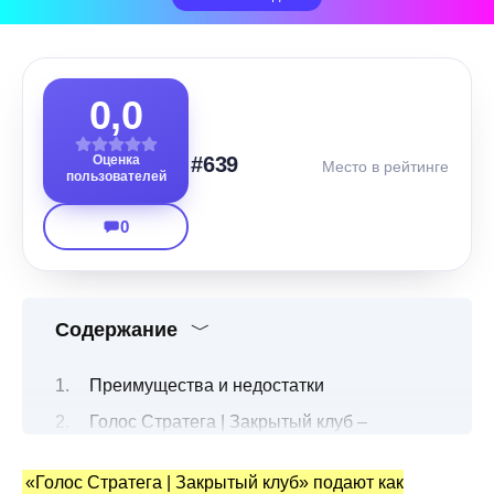
0,0
Оценка
#639
Место в рейтинге
пользователей
0
Содержание
Преимущества и недостатки
Голос Стратега | Закрытый клуб –
описание канала Телеграм
«Голос Стратега | Закрытый клуб» подают как
Подробнее о крипто деятельности