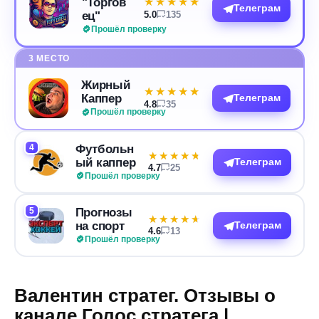
"Торгов
★★★★★
★★★★★
Телеграм
ец"
5.0
135
Прошёл проверку
3 МЕСТО
Жирный
★★★★★
★★★★★
Каппер
Телеграм
4.8
35
Прошёл проверку
4
Футбольн
★★★★★
★★★★★
ый каппер
Телеграм
4.7
25
Прошёл проверку
5
Прогнозы
★★★★★
★★★★★
на спорт
Телеграм
4.6
13
Прошёл проверку
Валентин стратег. Отзывы о
канале Голос стратега |