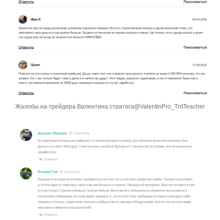
Жалобы на трейдера Валентина стратега@ValentinPro_TrdTeacher