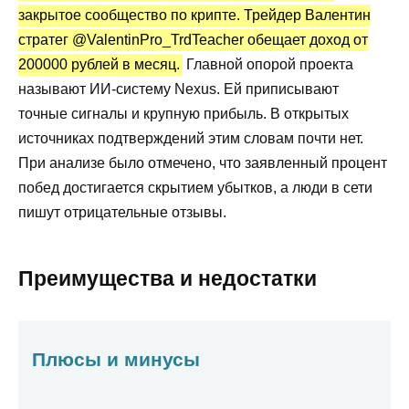
закрытое сообщество по крипте. Трейдер Валентин
Как попасть в клуб? Почему вход
стратег @ValentinPro_TrdTeacher обещает доход от
бесплатный?
200000 рублей в месяц.
Главной опорой проекта
Статистика и отзывы о Валентине
называют ИИ-систему Nexus. Ей приписывают
стратеге ValentinPro_TrdTeacher
точные сигналы и крупную прибыль. В открытых
Вывод по обзору
источниках подтверждений этим словам почти нет.
При анализе было отмечено, что заявленный процент
побед достигается скрытием убытков, а люди в сети
пишут отрицательные отзывы.
Преимущества и недостатки
Плюсы и минусы