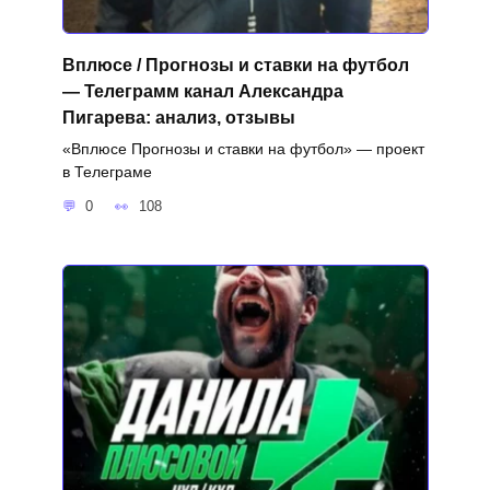
Вплюсе / Прогнозы и ставки на футбол
— Телеграмм канал Александра
Пигарева: анализ, отзывы
«Вплюсе Прогнозы и ставки на футбол» — проект
в Телеграме
0
108