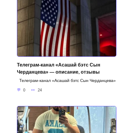
Телеграм-канал «Асашай бэтс Сын
Черданцева» — описание, отзывы
Телеграм-канал «Асашай бэтс Сын Черданцева»
0
24