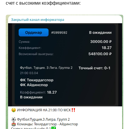
счет с высокими коэффициентами: