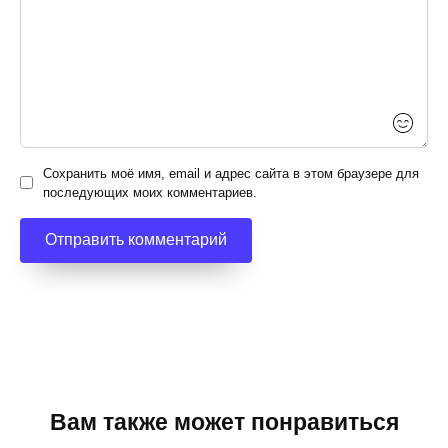
Сохранить моё имя, email и адрес сайта в этом браузере для
последующих моих комментариев.
Вам также может понравиться