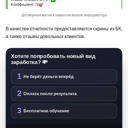
Договорные матчи в закрытом канале информатора
В качестве отчетности предоставляются скрины из БК,
а также отзывы довольных клиентов.
Хотите попробовать новый вид
заработка? 💸
1
Не берёт деньги вперёд
2
Оплата после результата
3
Бесплатное обучение