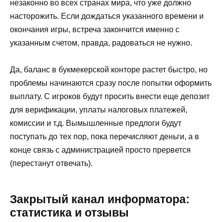
незаконно во всех странах мира, что уже должно
насторожить. Если дождаться указанного времени и
окончания игры, встреча закончится именно с
указанным счетом, правда, радоваться не нужно.
Да, баланс в букмекерской конторе растет быстро, но
проблемы начинаются сразу после попытки оформить
выплату. С игроков будут просить внести еще депозит
для верификации, уплаты налоговых платежей,
комиссии и т.д. Вымышленные предлоги будут
поступать до тех пор, пока перечисляют деньги, а в
конце связь с администрацией просто прервется
(перестанут отвечать).
Закрытый канал информатора:
статистика и отзывы