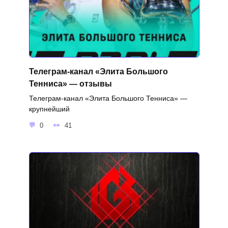
Телеграм-канал «Элита Большого
Тенниса» — отзывы
Телеграм-канал «Элита Большого Тенниса» —
крупнейший
0
41