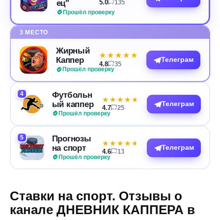
ец"
5.0
135
Прошёл проверку
3 МЕСТО
Жирный
★★★★★
★★★★★
Каппер
Телеграм
4.8
35
Прошёл проверку
4
Футбольн
★★★★★
★★★★★
ый каппер
Телеграм
4.7
25
Прошёл проверку
5
Прогнозы
★★★★★
★★★★★
на спорт
Телеграм
4.6
13
Прошёл проверку
Ставки на спорт. Отзывы о
канале ДНЕВНИК КАППЕРА в