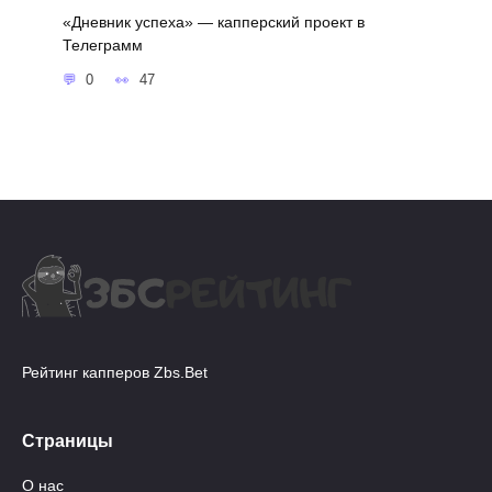
«Дневник успеха» — капперский проект в
Телеграмм
0
47
Рейтинг капперов Zbs.Bet
Страницы
О нас