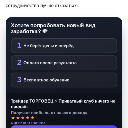
сотрудничества лучше отказаться.
Хотите попробовать новый вид
заработка? 💸
1
Не берёт деньги вперёд
2
Оплата после результата
3
Бесплатное обучение
Трейдер ТОРГОВЕЦ ⚡ Приватный клуб ничего не
продаёт
Получает прибыль от вашего дохода.
★★★★★
ОЦЕНКА: ОТЛИЧНО