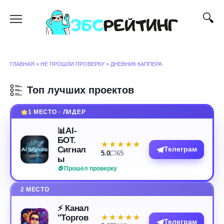
Перейти
к
содержанию
ГЛАВНАЯ
»
НЕ ПРОШЛИ ПРОВЕРКУ
»
ДНЕВНИК КАППЕРА
Топ лучших проектов
1 МЕСТО · ЛИДЕР
📊AI-
БОТ.
★★★★★
★★★★★
Сигнал
Телеграм
5.0
65
ы
Прошёл проверку
2 МЕСТО
⚡️ Канал
"Торгов
★★★★★
★★★★★
Телеграм