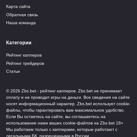
Карта сайта
Обратная связь
Наша команда
Категории
Рейтинг капперов
Рейтинг трейдеров
Статьи
© 2026 Zbs.bet - рейтинг капперов. Zbs.bet не принимает
оплату и не проводит игры на деньги. Все сведения на сайте
носят информационный характер. Zbs.bet использует cookie-
файлы, чтобы гарантировать вам максимальное удобство.
Если Вы остаетесь на сайте, вы соглашаетесь на
использование нами ваших cookie-файлов на Zbs.bet 18+
Мы работаем только с капперами, которые работают с
легальными БК, разрешенными в России.