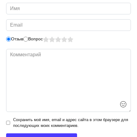
Имя
*
Email
*
Отзыв
Вопрос
Комментарий
Сохранить моё имя, email и адрес сайта в этом браузере для
последующих моих комментариев.