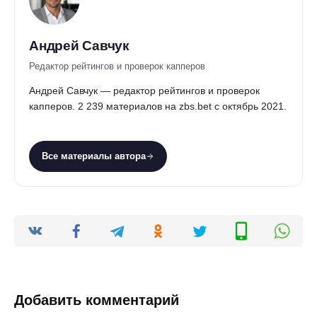
Андрей Савчук
Редактор рейтингов и проверок капперов
Андрей Савчук — редактор рейтингов и проверок
капперов. 2 239 материалов на zbs.bet с октябрь 2021.
Все материалы автора
Добавить комментарий