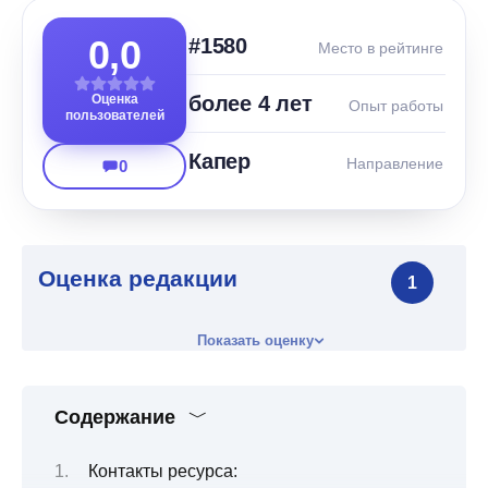
0,0
#1580
Место в рейтинге
Оценка
более 4 лет
Опыт работы
пользователей
Капер
Направление
0
Оценка редакции
1
Показать оценку
Содержание
Контакты ресурса: