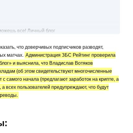
можешь все! Личный блог
казать, что доверчивых подписчиков разводят,
ных матчах.
Администрация ЗБС Рейтинг проверила
: статистика и отзывы о выплатах
блог» и выяснила, что Владислав Вотяков
вкладам (об этом свидетельствуют многочисленные
 с самого начала (предлагают заработок на крипте, а
), а всех пользователей предупреждают, что будут
реводы.
ы: