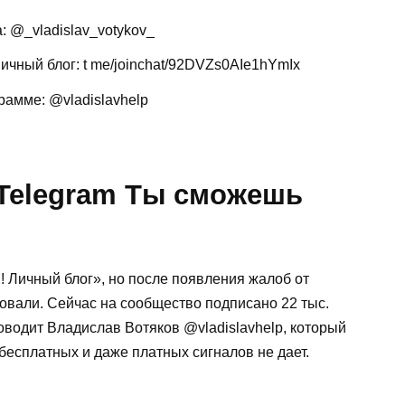
: @_vladislav_votykov_
ичный блог: t me/joinchat/92DVZs0AIe1hYmIx
рамме: @vladislavhelp
 Telegram Ты сможешь
 Личный блог», но после появления жалоб от
вали. Сейчас на сообщество подписано 22 тыс.
ководит Владислав Вотяков @vladislavhelp, который
 бесплатных и даже платных сигналов не дает.