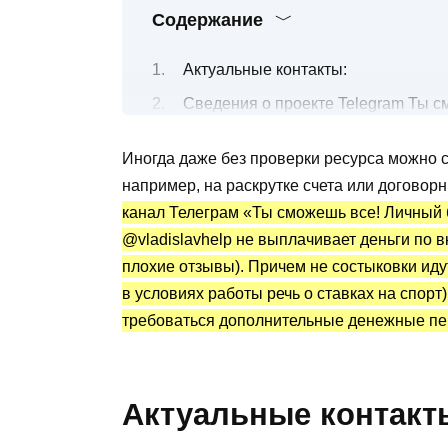
Содержание
Актуальные контакты:
Сведения о проекте Telegram Ты с
Условия по инвестициям в крипту
Иногда даже без проверки ресурса можно с
Правила работы
например, на раскрутке счета или договор
Канал Telegram Владислав Вотяков
канал Телеграм «Ты сможешь все! Личный 
Преимущества и недостатки
@vladislavhelp не выплачивает деньги по 
плохие отзывы). Причем не состыковки идут
в условиях работы речь о ставках на спорт
требоваться дополнительные денежные пе
Актуальные контакт