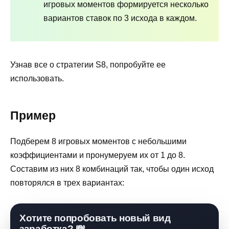
игровых моментов формируется несколько
вариантов ставок по 3 исхода в каждом.
Узнав все о стратегии S8, попробуйте ее
использовать.
Пример
Подберем 8 игровых моментов с небольшими
коэффициентами и пронумеруем их от 1 до 8.
Составим из них 8 комбинаций так, чтобы один исход
повторялся в трех вариантах:
Хотите попробовать новый вид
заработка? 💸