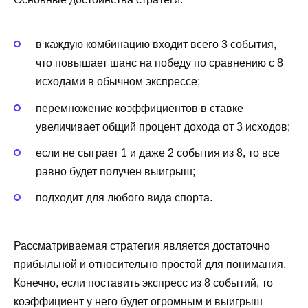
в каждую комбинацию входит всего 3 события,
что повышает шанс на победу по сравнению с 8
исходами в обычном экспрессе;
перемножение коэффициентов в ставке
увеличивает общий процент дохода от 3 исходов;
если не сыграет 1 и даже 2 события из 8, то все
равно будет получен выигрыш;
подходит для любого вида спорта.
Рассматриваемая стратегия является достаточно
прибыльной и относительно простой для понимания.
Конечно, если поставить экспресс из 8 событий, то
коэффициент у него будет огромным и выигрыш