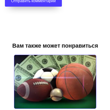
Вам также может понравиться