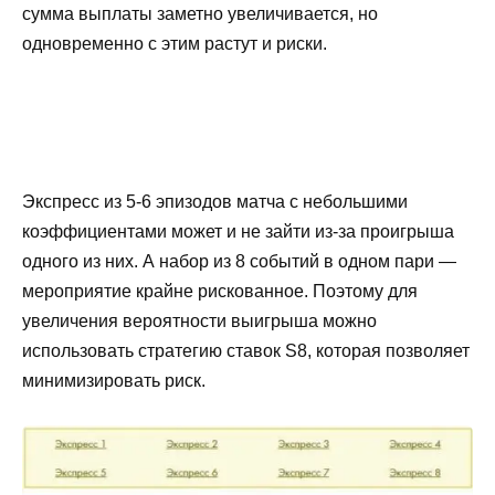
сумма выплаты заметно увеличивается, но
одновременно с этим растут и риски.
Экспресс из 5-6 эпизодов матча с небольшими
коэффициентами может и не зайти из-за проигрыша
одного из них. А набор из 8 событий в одном пари —
мероприятие крайне рискованное. Поэтому для
увеличения вероятности выигрыша можно
использовать стратегию ставок S8, которая позволяет
минимизировать риск.