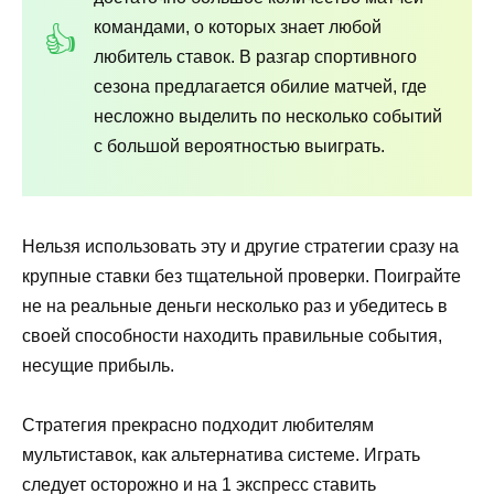
командами, о которых знает любой
любитель ставок. В разгар спортивного
сезона предлагается обилие матчей, где
несложно выделить по несколько событий
с большой вероятностью выиграть.
Нельзя использовать эту и другие стратегии сразу на
крупные ставки без тщательной проверки. Поиграйте
не на реальные деньги несколько раз и убедитесь в
своей способности находить правильные события,
несущие прибыль.
Стратегия прекрасно подходит любителям
мультиставок, как альтернатива системе. Играть
следует осторожно и на 1 экспресс ставить