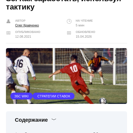
тактику
АВТОР
НА ЧТЕНИЕ
Олег Кравченко
5 мин
ОПУБЛИКОВАНО
ОБНОВЛЕНО
12.08.2021
15.04.2026
ЗБС WIKI
СТРАТЕГИИ СТАВОК
Содержание