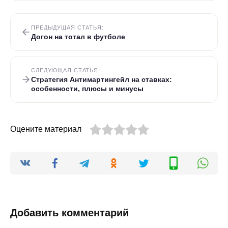
ПРЕДЫДУЩАЯ СТАТЬЯ:
Догон на тотал в футболе
СЛЕДУЮЩАЯ СТАТЬЯ:
Стратегия Антимартингейл на ставках:
особенности, плюсы и минусы
Оцените материал
Добавить комментарий