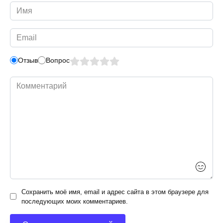
Имя
*
Email
*
Отзыв
Вопрос
Комментарий
Сохранить моё имя, email и адрес сайта в этом браузере для
последующих моих комментариев.