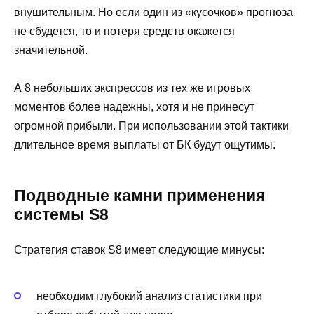
внушительным. Но если один из «кусочков» прогноза
не сбудется, то и потеря средств окажется
значительной.
А 8 небольших экспрессов из тех же игровых
моментов более надежны, хотя и не принесут
огромной прибыли. При использовании этой тактики
длительное время выплаты от БК будут ощутимы.
Подводные камни применения
системы S8
Стратегия ставок S8 имеет следующие минусы:
необходим глубокий анализ статистики при