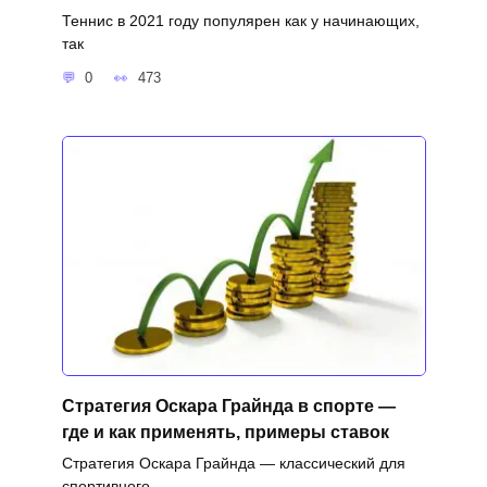
Теннис в 2021 году популярен как у начинающих,
так
0
473
Стратегия Оскара Грайнда в спорте —
где и как применять, примеры ставок
Стратегия Оскара Грайнда — классический для
спортивного